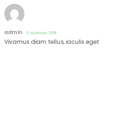
admin
5 syyskuun, 2018
Vivamus diam tellus, iaculis eget
porttitor quis, tempor gravida nibh.
Integer imperdiet sagittis risus a rutrum.
Aliquam eu massa ac purus rhoncus
lobortis.
Reply
Vastaa